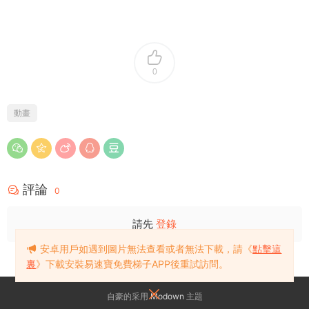
0
動畫
評論
0
請先
登錄
安卓用戶如遇到圖片無法查看或者無法下載，請《
點擊這
裏
》下載安裝易速寶免費梯子APP後重試訪問。
自豪的采用
Modown
主題