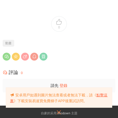
0
動畫
評論
0
請先
登錄
安卓用戶如遇到圖片無法查看或者無法下載，請《
點擊這
裏
》下載安裝易速寶免費梯子APP後重試訪問。
自豪的采用
Modown
主題