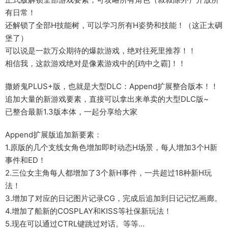
有日常！
还解锁了全部H技能树，可以学习所有H姿势和技能！（这正太碉
堡了）
可以说是一款万众期待的爆款游戏，绝对往死里推荐！！
相信我，这款游戏绝对是像素游戏中的[鸡中之霸]！！
撒娇鬼PLUS+版，也就是大型DLC：Append扩展整合版本！！
追加大量的新游戏要素，直接可以拿出来单卖的大型DLC版~
已整合最新1.3版本体，一起分享给大家
Append扩展版追加新要素：
1.原版的几个支线女角色增加即时动态H场景，每人增加3个H新
事件和ED！
2.三位女主角每人都增加了3个新H事件，一共超过18种新H玩
法！
3.增加了对应的日记图片记录CG，完成后追加到日记记忆画廊。
4.增加了船新的COSPLAY和KISS等社保新玩法！
5.现在可以通过CTRL键跳过对话。等等…