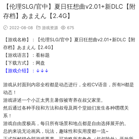
【伦理SLG/官中】夏日狂想曲v2.01+新DLC【附
存档】あまえん【2.4G】
2022-08-08
游戏资源
675
【游戏名称】：【伦理SLG/官中】夏日狂想曲v2.01+新DLC【附
存档】あまえん【2.4G】
【游戏语言】：看标题
【下载方式】：网盘
【游戏介绍】：↓↓↓
游戏从封面到内容全程都是动态进行，全程CV语音，所有H都是
动态！
游戏讲述一个小正太男主暑假被寄养在叔父家里。
然后通过各种手段和方法和叔母及两个堂姐们发生各种嘿嘿关
系！
游戏自由度极高，每日所有场景和地点都是自由选择展开的。
总的来说无论画风，玩法，趣味性和实用度都一流~
正式版解锁全部游戏要素，可攻略所有角色（叔叔除外）开放所