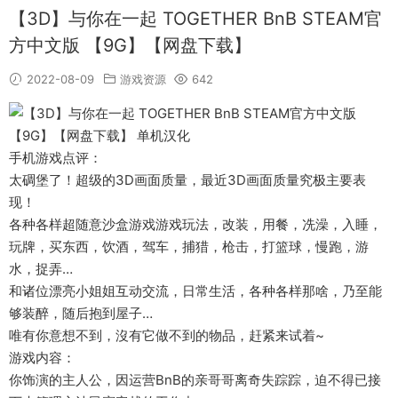
【3D】与你在一起 TOGETHER BnB STEAM官
方中文版 【9G】【网盘下载】
2022-08-09
游戏资源
642
手机游戏点评：
太碉堡了！超级的3D画面质量，最近3D画面质量究极主要表
现！
各种各样超随意沙盒游戏游戏玩法，改装，用餐，冼澡，入睡，
玩牌，买东西，饮酒，驾车，捕猎，枪击，打篮球，慢跑，游
水，捉弄…
和诸位漂亮小姐姐互动交流，日常生活，各种各样那啥，乃至能
够装醉，随后抱到屋子…
唯有你意想不到，沒有它做不到的物品，赶紧来试着~
游戏内容：
你饰演的主人公，因运营BnB的亲哥哥离奇失踪踪，迫不得已接