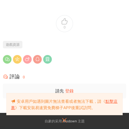
0
遊戲資源
評論
0
請先
登錄
安卓用戶如遇到圖片無法查看或者無法下載，請《
點擊這
裏
》下載安裝易速寶免費梯子APP後重試訪問。
自豪的采用
Modown
主題