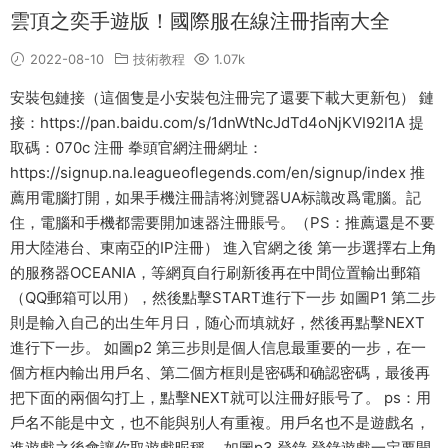
雲頂之奕手遊版！國際服在線注冊指南大全
2022-08-10
技術教程
1.07k
安裝包鏈接（這個隻是小安裝包注冊完了還要下載大更新包） 鏈
接：https://pan.baidu.com/s/1dnWtNcJdTd4oNjKVI92I1A 提
取碼：070c 注冊 拳頭官網注冊網址：
https://signup.na.leagueoflegends.com/en/signup/index 推
薦用電腦打開，如果手機注冊請将浏覽器UA标識改爲電腦。記
住，電腦和手機都需要開加速器注冊賬号。（PS：推薦還是不要
用大陸港台、東南亞的IP注冊） 進入官網之後 第一步選擇右上角
的服務器OCEANIA，等網頁自行刷新後再在中間位置輸出郵箱
（QQ郵箱可以用），然後點擊START進行下一步 如圖P1 第二步
則是輸入自己的出生年月日，随心而填就好，然後再點擊NEXT
進行下一步。 如圖p2 第三步則是個人信息最重要的一步，在一
個方框内輸出用戶名、第二個方框則是密碼和确認密碼，最後再
把下面的兩個勾打上，點擊NEXT就可以注冊好賬号了。 ps：用
戶名不能是中文，也不能與别人有重複。用戶名也不是遊戲名，
進遊戲之後會讓你取遊戲昵稱。 如圖p3 登錄 登錄遊戲一定要開